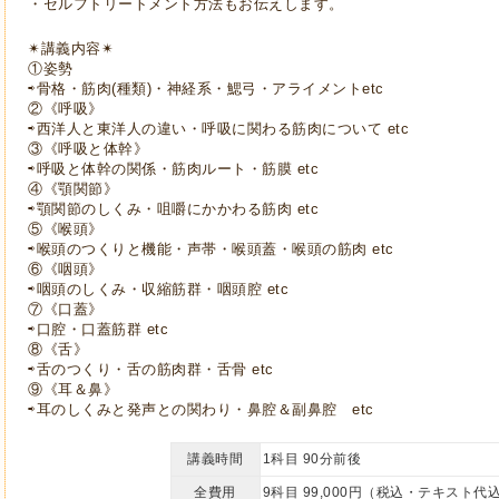
・セルフトリートメント方法もお伝えします。
✴︎
講義内容✴︎
①姿勢
⇨骨格・筋肉
(
種類
)
・神経系・鰓弓・アライメント
etc
②《呼吸》
⇨西洋人と東洋人の違い・呼吸に関わる筋肉について
etc
③《呼吸と体幹》
⇨呼吸と体幹の関係・筋肉ルート・筋膜
etc
④《顎関節》
⇨顎関節のしくみ・咀嚼にかかわる筋肉
etc
⑤《喉頭》
⇨喉頭のつくりと機能・声帯・喉頭蓋・喉頭の筋肉
etc
⑥《咽頭》
⇨咽頭のしくみ・収縮筋群・咽頭腔
etc
⑦《口蓋》
⇨口腔・口蓋筋群
etc
⑧《舌》
⇨舌のつくり・舌の筋肉群・舌骨
etc
⑨《耳＆鼻》
⇨耳のしくみと発声との関わり・鼻腔＆副鼻腔 etc
講義時間
1科目 90分前後
全費用
9科目 99,000円（税込・テキスト代込