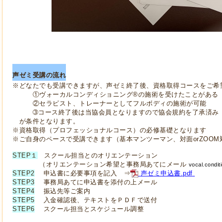
声ゼミ受講の流れ
※どなたでも受講できますが、
声ゼミ終了後、資格取得コースをご希
①ヴォーカルコンディショニング®の施術を受けたことがある
②セラピスト、トレーナーとしてフルボディの施術が可能
➂コース終了後は当協会員となりますので協会規約を了承済み
が条件となります。
※資格取得（プロフェッショナルコース）の必修基礎となります
※ご自身のペースで受講できます（基本マンツーマン、対面orZOOM
STEP１
スクール担当とのオリエンテーション
（
オリエンテーシ
ョン希
望と事務局あてにメール
vocal.condi
STEP2
申込書に必要事項を記入 ⇒
声ゼミ申込書.pdf
STEP3
事務局あてに申込書を添付の上メール
STEP4
振込先等ご案内
STEP5
入金確認後、テキストをＰＤＦで送付
STEP6
スクール担当とスケジュール調整