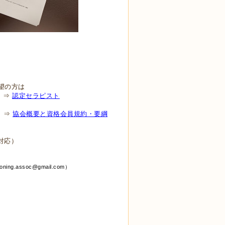
望の方は
 ⇒
認定セラピスト
 ⇒
協会概要と資格会員規約・要綱
対応）
tioning.assoc@gmail.com）