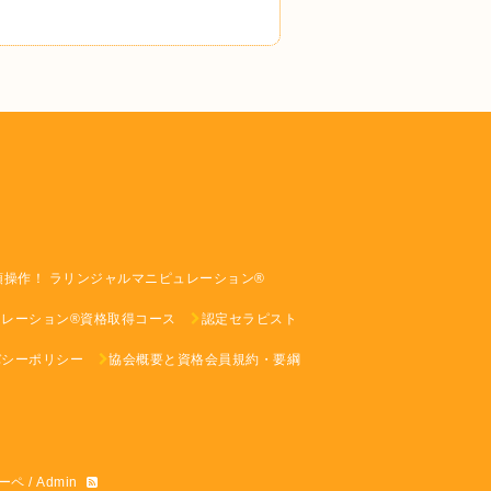
頭操作！ ラリンジャルマニピュレーション®
レーション®︎資格取得コース
認定セラピスト
バシーポリシー
協会概要と資格会員規約・要綱
ーペ
/
Admin